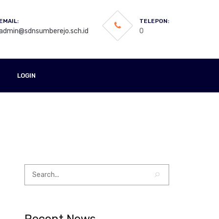
EMAIL:
TELEPON:
admin@sdnsumberejo.sch.id
0
LOGIN