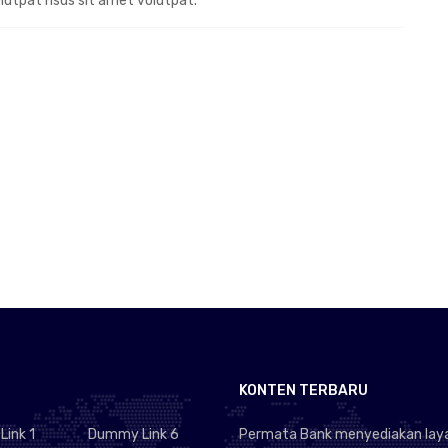
olutpat risus sit amet volutpat.
KONTEN TERBARU
ink 1
Dummy Link 6
Permata Bank menyediakan lay