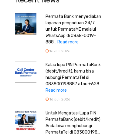
Recent News
Permata Bank menyediakan
layanan pengaduan 24/7
untuk PermataME melalui
WhatsApp di 0838-0019-
888...
Read more
16 Juli 2026
Kalau lupa PIN PermataBank
(debit/kredit), kamu bisa
hubungi PermataTel di
083800198887 atau +628...
Read more
16 Juli 2026
Untuk Mengatasi Lupa PIN
PermataBank (debit/kredit)
Anda bisa menghubungi
PermataTel di 083800198...