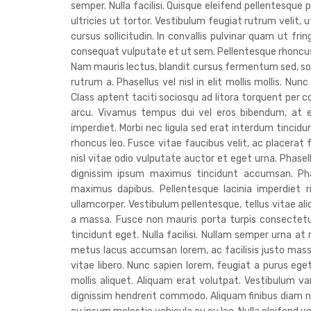
semper. Nulla facilisi. Quisque eleifend pellentesque p
ultricies ut tortor. Vestibulum feugiat rutrum velit,
cursus sollicitudin. In convallis pulvinar quam ut fr
consequat vulputate et ut sem. Pellentesque rhoncus 
Nam mauris lectus, blandit cursus fermentum sed, soll
rutrum a. Phasellus vel nisl in elit mollis mollis. Nun
Class aptent taciti sociosqu ad litora torquent per 
arcu. Vivamus tempus dui vel eros bibendum, at el
imperdiet. Morbi nec ligula sed erat interdum tincid
rhoncus leo. Fusce vitae faucibus velit, ac placerat 
nisl vitae odio vulputate auctor et eget urna. Phasell
dignissim ipsum maximus tincidunt accumsan. Phas
maximus dapibus. Pellentesque lacinia imperdiet ri
ullamcorper. Vestibulum pellentesque, tellus vitae al
a massa. Fusce non mauris porta turpis consectetur
tincidunt eget. Nulla facilisi. Nullam semper urna 
metus lacus accumsan lorem, ac facilisis justo ma
vitae libero. Nunc sapien lorem, feugiat a purus eget
mollis aliquet. Aliquam erat volutpat. Vestibulum var
dignissim hendrerit commodo. Aliquam finibus diam n