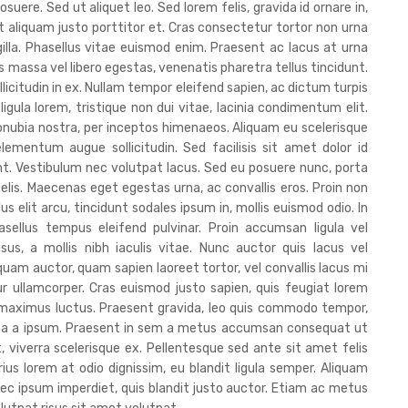
osuere. Sed ut aliquet leo. Sed lorem felis, gravida id ornare in,
 ut aliquam justo porttitor et. Cras consectetur tortor non urna
ingilla. Phasellus vitae euismod enim. Praesent ac lacus at urna
massa vel libero egestas, venenatis pharetra tellus tincidunt.
icitudin in ex. Nullam tempor eleifend sapien, ac dictum turpis
c ligula lorem, tristique non dui vitae, lacinia condimentum elit.
conubia nostra, per inceptos himenaeos. Aliquam eu scelerisque
ementum augue sollicitudin. Sed facilisis sit amet dolor id
unt. Vestibulum nec volutpat lacus. Sed eu posuere nunc, porta
felis. Maecenas eget egestas urna, ac convallis eros. Proin non
us elit arcu, tincidunt sodales ipsum in, mollis euismod odio. In
ellus tempus eleifend pulvinar. Proin accumsan ligula vel
sus, a mollis nibh iaculis vitae. Nunc auctor quis lacus vel
iquam auctor, quam sapien laoreet tortor, vel convallis lacus mi
 ullamcorper. Cras euismod justo sapien, quis feugiat lorem
at maximus luctus. Praesent gravida, leo quis commodo tempor,
ssa a ipsum. Praesent in sem a metus accumsan consequat ut
, viverra scelerisque ex. Pellentesque sed ante sit amet felis
ius lorem at odio dignissim, eu blandit ligula semper. Aliquam
ec ipsum imperdiet, quis blandit justo auctor. Etiam ac metus