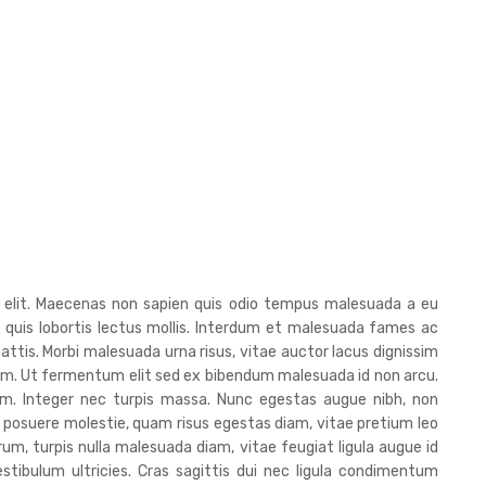
g elit. Maecenas non sapien quis odio tempus malesuada a eu
, quis lobortis lectus mollis. Interdum et malesuada fames ac
attis. Morbi malesuada urna risus, vitae auctor lacus dignissim
diam. Ut fermentum elit sed ex bibendum malesuada id non arcu.
iam. Integer nec turpis massa. Nunc egestas augue nibh, non
 posuere molestie, quam risus egestas diam, vitae pretium leo
trum, turpis nulla malesuada diam, vitae feugiat ligula augue id
stibulum ultricies. Cras sagittis dui nec ligula condimentum