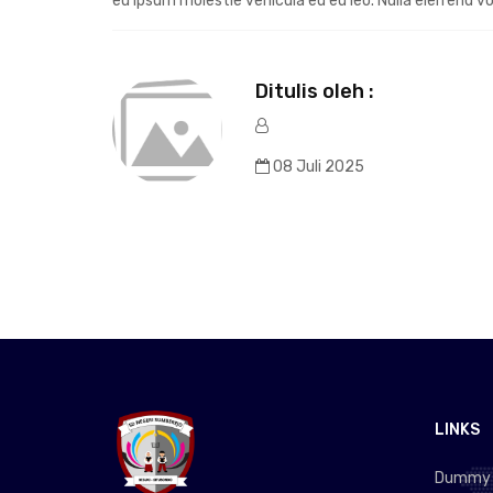
eu ipsum molestie vehicula eu eu leo. Nulla eleifend v
Ditulis oleh :
08 Juli 2025
LINKS
Dummy L